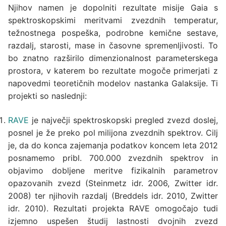
Njihov namen je dopolniti rezultate misije Gaia s
spektroskopskimi meritvami zvezdnih temperatur,
težnostnega pospeška, podrobne kemične sestave,
razdalj, starosti, mase in časovne spremenljivosti. To
bo znatno razširilo dimenzionalnost parameterskega
prostora, v katerem bo rezultate mogoče primerjati z
napovedmi teoretičnih modelov nastanka Galaksije. Ti
projekti so naslednji:
RAVE
je največji spektroskopski pregled zvezd doslej,
posnel je že preko pol milijona zvezdnih spektrov. Cilj
je, da do konca zajemanja podatkov koncem leta 2012
posnamemo pribl. 700.000 zvezdnih spektrov in
objavimo dobljene meritve fizikalnih parametrov
opazovanih zvezd (Steinmetz idr. 2006, Zwitter idr.
2008) ter njihovih razdalj (Breddels idr. 2010, Zwitter
idr. 2010). Rezultati projekta RAVE omogočajo tudi
izjemno uspešen študij lastnosti dvojnih zvezd