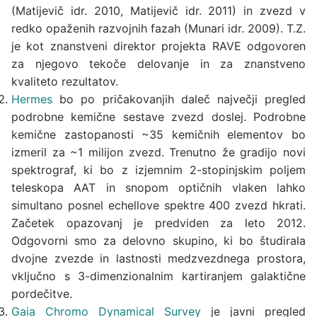
(Matijevič idr. 2010, Matijevič idr. 2011) in zvezd v
redko opaženih razvojnih fazah (Munari idr. 2009). T.Z.
je kot znanstveni direktor projekta RAVE odgovoren
za njegovo tekoče delovanje in za znanstveno
kvaliteto rezultatov.
Hermes
bo po pričakovanjih daleč največji pregled
podrobne kemične sestave zvezd doslej. Podrobne
kemične zastopanosti ~35 kemičnih elementov bo
izmeril za ~1 milijon zvezd. Trenutno že gradijo novi
spektrograf, ki bo z izjemnim 2-stopinjskim poljem
teleskopa AAT in snopom optičnih vlaken lahko
simultano posnel echellove spektre 400 zvezd hkrati.
Začetek opazovanj je predviden za leto 2012.
Odgovorni smo za delovno skupino, ki bo študirala
dvojne zvezde in lastnosti medzvezdnega prostora,
vključno s 3-dimenzionalnim kartiranjem galaktične
pordečitve.
Gaia Chromo Dynamical Survey
je javni pregled