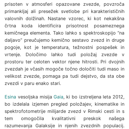
prisoten v atmosferi opazovane zvezde, povzroča
primankljaj ali presežek svetlobe pri karakterističnih
valovnih dolžinah. Nastane vzorec, ki kot nekakšna
črtna koda identificira prisotnost posameznega
kemičnega elementa. Tako lahko s spektroskopijo “na
daljavo” preučujemo kemično sestavo zvezd in druge
pogoje, kot je temperatura, težnostni pospešek in
vrtenje. Določimo lahko tudi položaj zvezde v
prostoru ter celoten vektor njene hitrosti. Pri dvojnih
zvezdah je včasih mogoče točno določiti tudi maso in
velikost zvezde, pomaga pa tudi dejstvo, da sta obe
zvezdi v paru enako stari.
Esina
vesoljska misija
Gaia
, ki bo izstreljena leta 2012,
bo izdelala izjemen pregled položajev, kinematike in
spektrofotometrije milijarde zvezd v Rimski cesti in s
tem omogočila kvalitativni preskok našega
razumevanja Galaksije in njenih zvezdnih populacij.