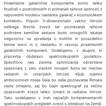
Posamezne galaktične komponente bomo lahko
študirali v podrobnostih in primerjali njihove lastnosti z
napovedmi modelov nastanka galaksij v kozmološkem
kontekstu. Popoln 3-dimenzionalni vektor hitrosti
velikega števila zvezd ter poznavanje njihove
podrobne kemične sestave bodo omogočili iskanje
odgovorov na vprašanja o količini in porazdelitvi
temne snovi in o nastanku in razvoju posameznih
galaktičnih komponent. Sodelujemo v skupini, ki
pripravlja obdelavo spektroskopskih podatkov.
Specifično nas zanima optimizacija obravnave
opazovanj z zelo visokim nivojem šuma ter meritev
radialnih in rotacijskih hitrosti. Kljub izjemni
ambicioznosti misije Gaia bo naše poznavanje Rimske
ceste omejeno, saj bo Gajin spektrograf za večino
opazovanih zvezd lahko izmeril le radialno hitrost.
Tako sodelujemo v treh največjih komplementarnih
spektroskopskih pregledih zvezd s teleskopi na Zemlji.