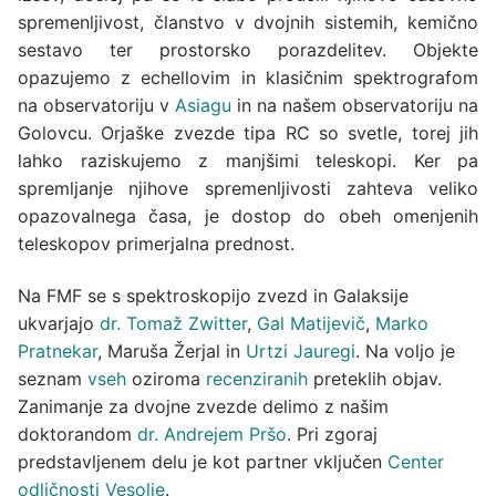
spremenljivost, članstvo v dvojnih sistemih, kemično
sestavo ter prostorsko porazdelitev. Objekte
opazujemo z echellovim in klasičnim spektrografom
na observatoriju v
Asiagu
in na našem observatoriju na
Golovcu. Orjaške zvezde tipa RC so svetle, torej jih
lahko raziskujemo z manjšimi teleskopi. Ker pa
spremljanje njihove spremenljivosti zahteva veliko
opazovalnega časa, je dostop do obeh omenjenih
teleskopov primerjalna prednost.
Na FMF se s spektroskopijo zvezd in Galaksije
ukvarjajo
dr. Tomaž Zwitter
,
Gal Matijevič
,
Marko
Pratnekar
, Maruša Žerjal in
Urtzi Jauregi
. Na voljo je
seznam
vseh
oziroma
recenziranih
preteklih objav.
Zanimanje za dvojne zvezde delimo z našim
doktorandom
dr. Andrejem Pršo
. Pri zgoraj
predstavljenem delu je kot partner vključen
Center
odličnosti Vesolje
.