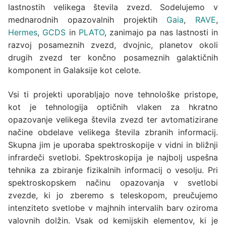
lastnostih velikega števila zvezd. Sodelujemo v
mednarodnih opazovalnih projektih
Gaia
,
RAVE
,
Hermes
,
GCDS
in
PLATO
, zanimajo pa nas lastnosti in
razvoj posameznih zvezd, dvojnic, planetov okoli
drugih zvezd ter končno posameznih galaktičnih
komponent in Galaksije kot celote.
Vsi ti projekti uporabljajo nove tehnološke pristope,
kot je tehnologija optičnih vlaken za hkratno
opazovanje velikega števila zvezd ter avtomatizirane
načine obdelave velikega števila zbranih informacij.
Skupna jim je uporaba spektroskopije v vidni in bližnji
infrardeči svetlobi. Spektroskopija je najbolj uspešna
tehnika za zbiranje fizikalnih informacij o vesolju. Pri
spektroskopskem načinu opazovanja v svetlobi
zvezde, ki jo zberemo s teleskopom, preučujemo
intenziteto svetlobe v majhnih intervalih barv oziroma
valovnih dolžin. Vsak od kemijskih elementov, ki je