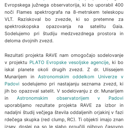
Evropskega južnega observatorija, ki bo uporabil 400
noči Flames spektrografa na 8-metrskem teleskopu
VLT. Raziskoval bo zvezde, ki so pretemne za
spektroskopska opazovanja na satelitu Gaia.
Sodelujemo pri študiju medzvezdnega prostora in
deloma dvojnih zvezd.
Rezultati projekta RAVE nam omogočajo sodelovanje
v projektu
PLATO
Evropske vesoljske agencije
, ki bo
iskal planete okoli drugih zvezd. Z dr. Ulissejem
Munarijem in
Astronomskim oddelkom Univerze v
Padovi
sodelujemo pri nastajanju seznama zvezd, ki
jih bo opazoval satelit. V sodelovanju z dr. Munarijem
in
Astronomskim observatorijem v Padovi
uporabljamo rezultate projekta RAVE za izbor in
nadaljni študij večjega števila oddaljenih orjakinj v fazi
rdečega skupka (red clump, RC). Ti objekti imajo znan
izsev, doslej pa so le slabo proučili njihovo časovno