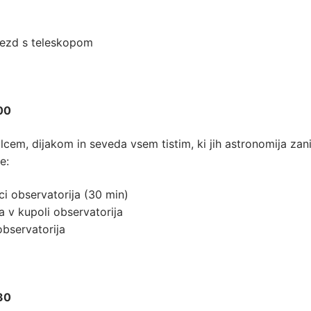
vezd s teleskopom
00
lcem, dijakom in seveda vsem tistim, ki jih astronomija zan
e:
i observatorija (30 min)
 v kupoli observatorija
observatorija
30