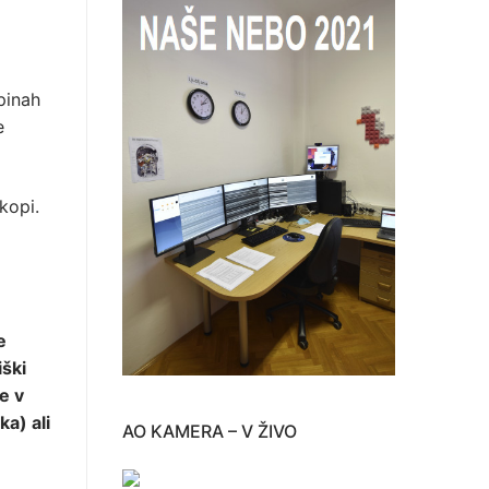
pinah
e
kopi.
e
iški
e v
ka) ali
AO KAMERA – V ŽIVO