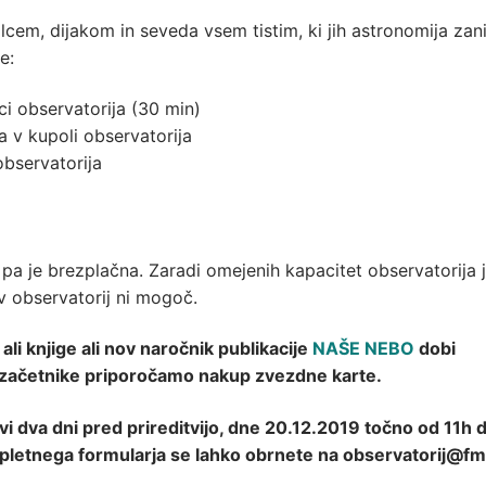
lcem, dijakom in seveda vsem tistim, ki jih astronomija zan
e:
i observatorija (30 min)
 v kupoli observatorija
observatorija
pa je brezplačna. Zaradi omejenih kapacitet observatorija 
v observatorij ni mogoč.
ali knjige ali nov naročnik publikacije
NAŠE NEBO
dobi
a začetnike priporočamo nakup zvezdne karte.
 dva dni pred prireditvijo, dne 20.12.2019 točno od 11h d
spletnega formularja se lahko obrnete na observatorij@fm