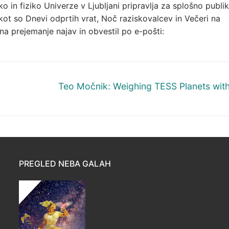
 in fiziko Univerze v Ljubljani pripravlja za splošno publik
kot so Dnevi odprtih vrat, Noč raziskovalcev in Večeri na
 na prejemanje najav in obvestil po e-pošti:
Next
Teo Močnik: Weighing TESS Planets wit
post:
PREGLED NEBA GALAH