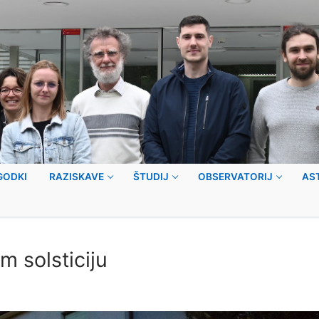
GODKI
RAZISKAVE
ŠTUDIJ
OBSERVATORIJ
AS
m solsticiju