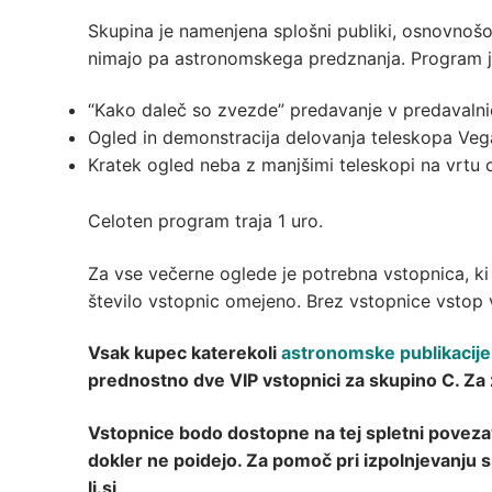
Skupina je namenjena splošni publiki, osnovnošo
nimajo pa astronomskega predznanja. Program j
“Kako daleč so zvezde” predavanje v predavalnic
Ogled in demonstracija delovanja teleskopa Vega
Kratek ogled neba z manjšimi teleskopi na vrtu 
Celoten program traja 1 uro.
Za vse večerne oglede je potrebna vstopnica, ki 
število vstopnic omejeno. Brez vstopnice vstop 
Vsak kupec katerekoli
astronomske publikacije
prednostno dve VIP vstopnici za skupino C. Z
Vstopnice bodo dostopne na tej spletni povezavi
dokler ne poidejo. Za pomoč pri izpolnjevanju 
lj.si
.