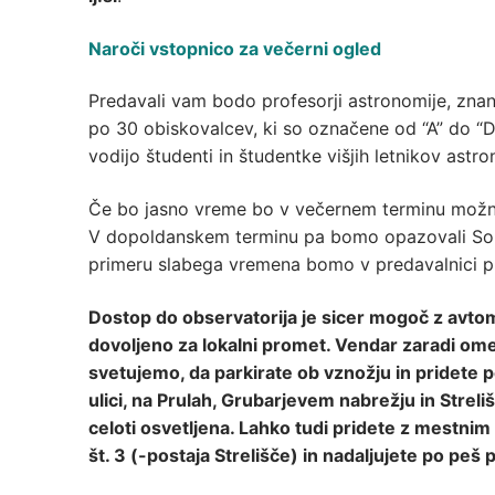
Naroči vstopnico za večerni ogled
Predavali vam bodo profesorji astronomije, znan
po 30 obiskovalcev, ki so označene od “A” do “D
vodijo študenti in študentke višjih letnikov astro
Če bo jasno vreme bo v večernem terminu možno
V dopoldanskem terminu pa bomo opazovali Sonc
primeru slabega vremena bomo v predavalnici pr
Dostop do observatorija je sicer mogoč z avto
dovoljeno za lokalni promet. Vendar zaradi ome
svetujemo, da parkirate ob vznožju in pridete p
ulici, na Prulah, Grubarjevem nabrežju in Streli
celoti osvetljena. Lahko tudi pridete z mestnim a
št. 3 (-postaja Strelišče) in nadaljujete po pe