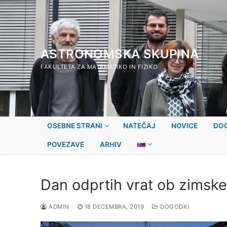
Preskoči
na
vsebino
ASTRONOMSKA SKUPINA
FAKULTETA ZA MATEMATIKO IN FIZIKO
OSEBNE STRANI
NATEČAJ
NOVICE
DO
POVEZAVE
ARHIV
Dan odprtih vrat ob zimske
ADMIN
18 DECEMBRA, 2019
DOGODKI