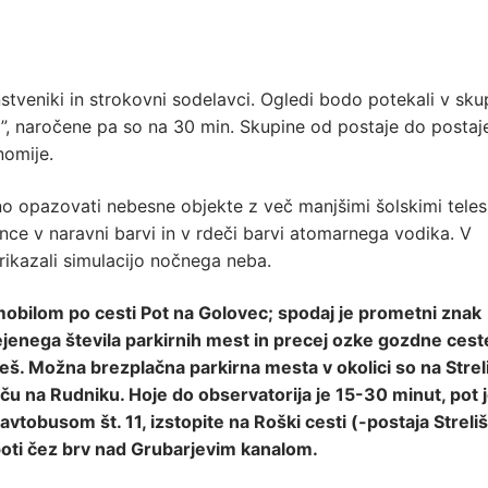
stveniki in strokovni sodelavci. Ogledi bodo potekali v sku
”, naročene pa so na 30 min. Skupine od postaje do postaj
nomije.
 opazovati nebesne objekte z več manjšimi šolskimi teles
e v naravni barvi in v rdeči barvi atomarnega vodika. V
ikazali simulacijo nočnega neba.
mobilom po cesti Pot na Golovec; spodaj je prometni znak
jenega števila parkirnih mest in precej ozke gozdne cest
eš. Možna brezplačna parkirna mesta v okolici so na Strel
šču na Rudniku. Hoje do observatorija je 15-30 minut, pot j
vtobusom št. 11, izstopite na Roški cesti (-postaja Streliš
š poti čez brv nad Grubarjevim kanalom.