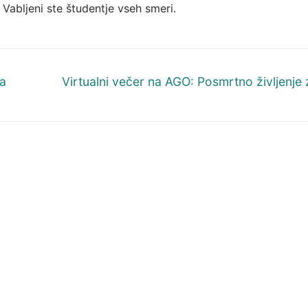
. Vabljeni ste študentje vseh smeri.
Next
za
Virtualni večer na AGO: Posmrtno življenje
post: