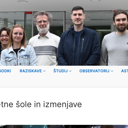
GODKI
RAZISKAVE
ŠTUDIJ
OBSERVATORIJ
AS
etne šole in izmenjave