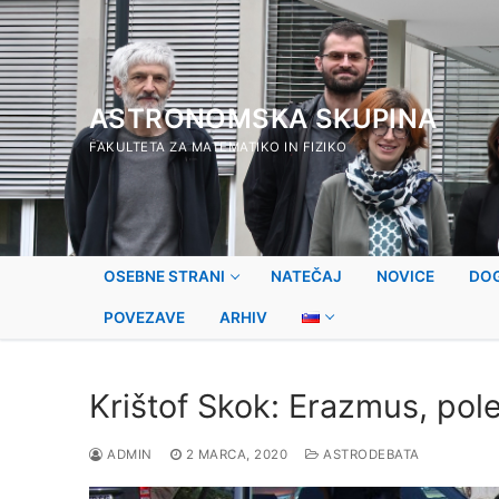
Preskoči
na
vsebino
ASTRONOMSKA SKUPINA
FAKULTETA ZA MATEMATIKO IN FIZIKO
OSEBNE STRANI
NATEČAJ
NOVICE
DO
POVEZAVE
ARHIV
Krištof Skok: Erazmus, pol
ADMIN
2 MARCA, 2020
ASTRODEBATA