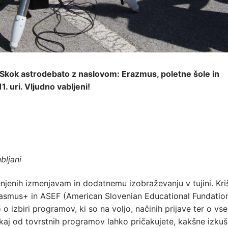
f Skok astrodebato z naslovom: Erazmus, poletne šole in
. uri. Vljudno vabljeni!
bljani
jenih izmenjavam in dodatnemu izobraževanju v tujini. Kri
rasmus+ in ASEF (American Slovenian Educational Fundatio
mo o izbiri programov, ki so na voljo, načinih prijave ter o vs
te kaj od tovrstnih programov lahko pričakujete, kakšne izkuš