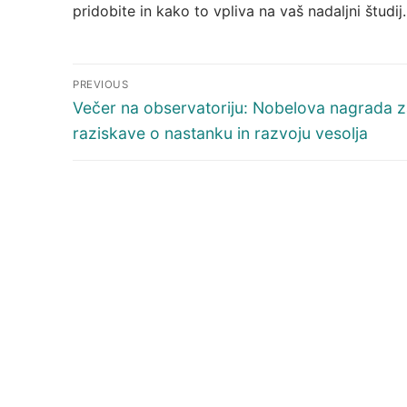
pridobite in kako to vpliva na vaš nadaljni študij
Navigacija
PREVIOUS
prispevka
Previous
Večer na observatoriju: Nobelova nagrada 
post:
raziskave o nastanku in razvoju vesolja