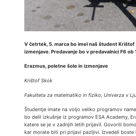
V četrtek, 5. marca bo imel naš študent Krišto
izmenjave. Predavanje bo v predavalnici F6 ob 11
Erazmus, poletne šole in izmenjave
Krištof Skok
Fakulteta za matematiko in fiziko, Univerza v Lju
Študentje imate na voljo veliko programov namen
bo delil izkušnje iz programov ESA Academy, E
katere se je v zadnjih letih prijavil. Govorili bo
kar morate biti pri prijavi pazljivi. Izvedeli bos