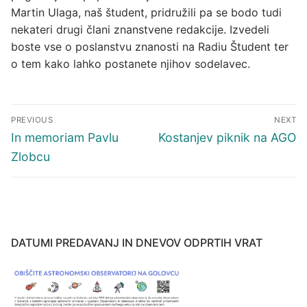
Martin Ulaga, naš študent, pridružili pa se bodo tudi
nekateri drugi člani znanstvene redakcije. Izvedeli
boste vse o poslanstvu znanosti na Radiu Študent ter
o tem kako lahko postanete njihov sodelavec.
Navigacija
PREVIOUS
NEXT
prispevka
Previous
Next
In memoriam Pavlu
Kostanjev piknik na AGO
post:
post:
Zlobcu
DATUMI PREDAVANJ IN DNEVOV ODPRTIH VRAT