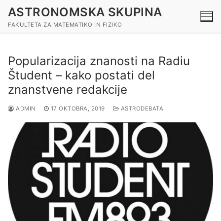
Preskoči
ASTRONOMSKA SKUPINA
na
FAKULTETA ZA MATEMATIKO IN FIZIKO
vsebino
Popularizacija znanosti na Radiu
Študent – kako postati del
znanstvene redakcije
ADMIN
17 OKTOBRA, 2019
ASTRODEBATA