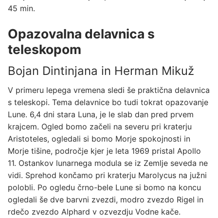
45 min.
Opazovalna delavnica s
teleskopom
Bojan Dintinjana in Herman Mikuž
V primeru lepega vremena sledi še praktična delavnica
s teleskopi. Tema delavnice bo tudi tokrat opazovanje
Lune. 6,4 dni stara Luna, je le slab dan pred prvem
krajcem. Ogled bomo začeli na severu pri kraterju
Aristoteles, ogledali si bomo Morje spokojnosti in
Morje tišine, področje kjer je leta 1969 pristal Apollo
11. Ostankov lunarnega modula se iz Zemlje seveda ne
vidi. Sprehod končamo pri kraterju Marolycus na južni
polobli. Po ogledu črno-bele Lune si bomo na koncu
ogledali še dve barvni zvezdi, modro zvezdo Rigel in
rdečo zvezdo Alphard v ozvezdju Vodne kače.