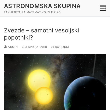
Preskoči
ASTRONOMSKA SKUPINA
na
FAKULTETA ZA MATEMATIKO IN FIZIKO
vsebino
Zvezde – samotni vesoljski
popotniki?
ADMIN
3 APRILA, 2019
DOGODKI