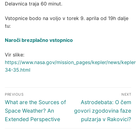
Delavnica traja 60 minut.
Vstopnice bodo na voljo v torek 9. aprila od 19h dalje
tu:
Naroči brezplačno vstopnico
Vir slike:
https://www.nasa.gov/mission_pages/kepler/news/kepler
34-35.html
Navigacija
PREVIOUS
NEXT
prispevka
Previous
Next
What are the Sources of
Astrodebata: O čem
post:
post:
Space Weather? An
govori zgodovina faze
Extended Perspective
pulzarja v Rakovici?