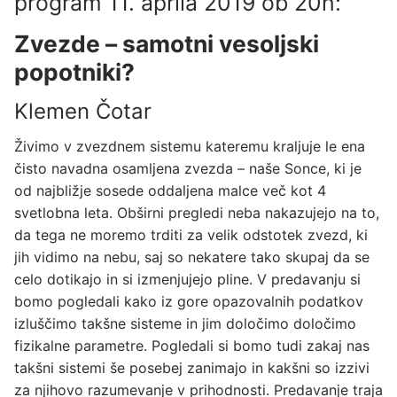
program 11. aprila 2019 ob 20h:
Zvezde – samotni vesoljski
popotniki?
Klemen Čotar
Živimo v zvezdnem sistemu kateremu kraljuje le ena
čisto navadna osamljena zvezda – naše Sonce, ki je
od najbližje sosede oddaljena malce več kot 4
svetlobna leta. Obširni pregledi neba nakazujejo na to,
da tega ne moremo trditi za velik odstotek zvezd, ki
jih vidimo na nebu, saj so nekatere tako skupaj da se
celo dotikajo in si izmenjujejo pline. V predavanju si
bomo pogledali kako iz gore opazovalnih podatkov
izluščimo takšne sisteme in jim določimo določimo
fizikalne parametre. Pogledali si bomo tudi zakaj nas
takšni sistemi še posebej zanimajo in kakšni so izzivi
za njihovo razumevanje v prihodnosti. Predavanje traja