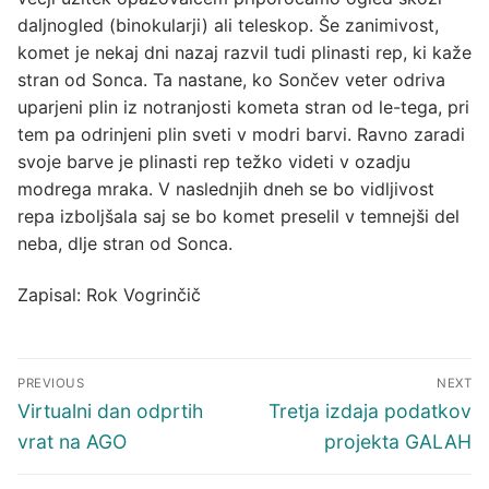
daljnogled (binokularji) ali teleskop. Še zanimivost,
komet je nekaj dni nazaj razvil tudi plinasti rep, ki kaže
stran od Sonca. Ta nastane, ko Sončev veter odriva
uparjeni plin iz notranjosti kometa stran od le-tega, pri
tem pa odrinjeni plin sveti v modri barvi. Ravno zaradi
svoje barve je plinasti rep težko videti v ozadju
modrega mraka. V naslednjih dneh se bo vidljivost
repa izboljšala saj se bo komet preselil v temnejši del
neba, dlje stran od Sonca.
Zapisal: Rok Vogrinčič
Navigacija
PREVIOUS
NEXT
prispevka
Previous
Next
Virtualni dan odprtih
Tretja izdaja podatkov
post:
post:
vrat na AGO
projekta GALAH