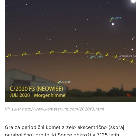
Vir slike: http://www.kometarium.com/2020f3.html
Gre za periodični komet z zelo ekscentrično (skoraj
parabolično) orbito, ki Sonce obkroži v 7125 letih.