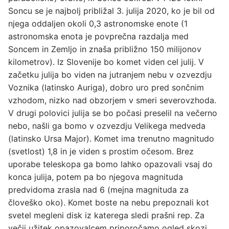
Soncu se je najbolj približal 3. julija 2020, ko je bil od
njega oddaljen okoli 0,3 astronomske enote (1
astronomska enota je povprečna razdalja med
Soncem in Zemljo in znaša približno 150 milijonov
kilometrov). Iz Slovenije bo komet viden cel julij. V
začetku julija bo viden na jutranjem nebu v ozvezdju
Voznika (latinsko Auriga), dobro uro pred sončnim
vzhodom, nizko nad obzorjem v smeri severovzhoda.
V drugi polovici julija se bo počasi preselil na večerno
nebo, našli ga bomo v ozvezdju Velikega medveda
(latinsko Ursa Major). Komet ima trenutno magnitudo
(svetlost) 1,8 in je viden s prostim očesom. Brez
uporabe teleskopa ga bomo lahko opazovali vsaj do
konca julija, potem pa bo njegova magnituda
predvidoma zrasla nad 6 (mejna magnituda za
človeško oko). Komet boste na nebu prepoznali kot
svetel megleni disk iz katerega sledi prašni rep. Za
večji užitek opazovalcem priporočamo ogled skozi