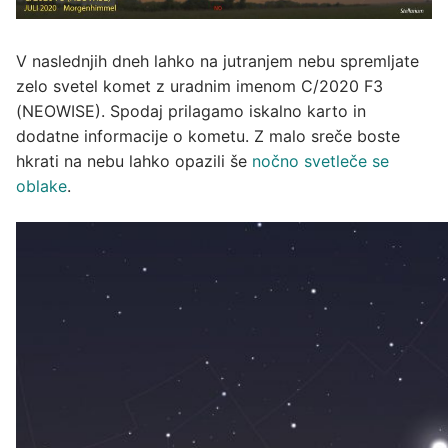
V naslednjih dneh lahko na jutranjem nebu spremljate
zelo svetel komet z uradnim imenom C/2020 F3
(NEOWISE). Spodaj prilagamo iskalno karto in
dodatne informacije o kometu. Z malo sreče boste
hkrati na nebu lahko opazili še
nočno svetleče se
oblake
.