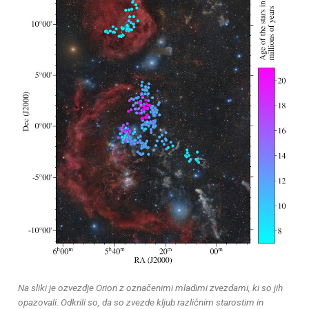
Na sliki je ozvezdje Orion z označenimi mladimi zvezdami, ki so jih
opazovali. Odkrili so, da so zvezde kljub različnim starostim in