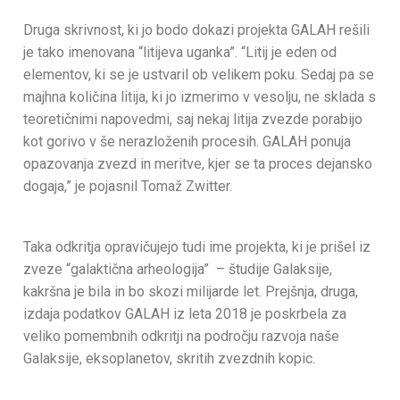
Druga skrivnost, ki jo bodo dokazi projekta GALAH rešili
je tako imenovana “litijeva uganka”. “Litij je eden od
elementov, ki se je ustvaril ob velikem poku. Sedaj pa se
majhna količina litija, ki jo izmerimo v vesolju, ne sklada s
teoretičnimi napovedmi, saj nekaj litija zvezde porabijo
kot gorivo v še nerazloženih procesih. GALAH ponuja
opazovanja zvezd in meritve, kjer se ta proces dejansko
dogaja,” je pojasnil Tomaž Zwitter.
Taka odkritja opravičujejo tudi ime projekta, ki je prišel iz
zveze “galaktična arheologija” – študije Galaksije,
kakršna je bila in bo skozi milijarde let. Prejšnja, druga,
izdaja podatkov GALAH iz leta 2018 je poskrbela za
veliko pomembnih odkritji na področju razvoja naše
Galaksije, eksoplanetov, skritih zvezdnih kopic.