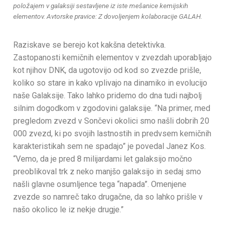
položajem v galaksiji sestavljene iz iste mešanice kemijskih
elementov. Avtorske pravice: Z dovoljenjem kolaboracije GALAH.
Raziskave se berejo kot kakšna detektivka.
Zastopanosti kemičnih elementov v zvezdah uporabljajo
kot njihov DNK, da ugotovijo od kod so zvezde prišle,
koliko so stare in kako vplivajo na dinamiko in evolucijo
naše Galaksije. Tako lahko pridemo do dna tudi najbolj
silnim dogodkom v zgodovini galaksije. “Na primer, med
pregledom zvezd v Sončevi okolici smo našli dobrih 20
000 zvezd, ki po svojih lastnostih in predvsem kemičnih
karakteristikah sem ne spadajo” je povedal Janez Kos.
“Vemo, da je pred 8 milijardami let galaksijo močno
preoblikoval trk z neko manjšo galaksijo in sedaj smo
našli glavne osumljence tega “napada”. Omenjene
zvezde so namreč tako drugačne, da so lahko prišle v
našo okolico le iz nekje drugje.”