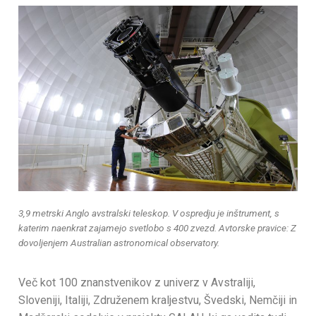
3,9 metrski Anglo avstralski teleskop. V ospredju je inštrument, s
katerim naenkrat zajamejo svetlobo s 400 zvezd. Avtorske pravice: Z
dovoljenjem Australian astronomical observatory.
Več kot 100 znanstvenikov z univerz v Avstraliji,
Sloveniji, Italiji, Združenem kraljestvu, Švedski, Nemčiji in