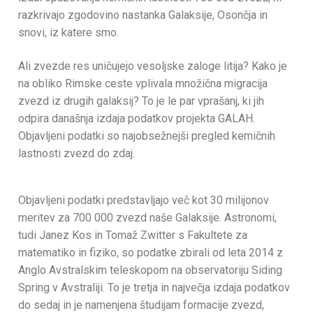
razkrivajo zgodovino nastanka Galaksije, Osončja in
snovi, iz katere smo.
Ali zvezde res uničujejo vesoljske zaloge litija? Kako je
na obliko Rimske ceste vplivala množična migracija
zvezd iz drugih galaksij? To je le par vprašanj, ki jih
odpira današnja izdaja podatkov projekta GALAH.
Objavljeni podatki so najobsežnejši pregled kemičnih
lastnosti zvezd do zdaj.
Objavljeni podatki predstavljajo več kot 30 milijonov
meritev za 700 000 zvezd naše Galaksije. Astronomi,
tudi Janez Kos in Tomaž Zwitter s Fakultete za
matematiko in fiziko, so podatke zbirali od leta 2014 z
Anglo Avstralskim teleskopom na observatoriju Siding
Spring v Avstraliji. To je tretja in največja izdaja podatkov
do sedaj in je namenjena študijam formacije zvezd,