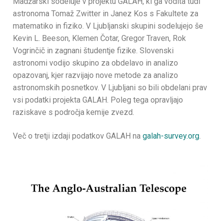
Madžarski sodeluje v projektu GALAH, ki ga vodita tudi
astronoma Tomaž Zwitter in Janez Kos s Fakultete za
matematiko in fiziko. V Ljubljanski skupini sodelujejo še
Kevin L. Beeson, Klemen Čotar, Gregor Traven, Rok
Vogrinčič in zagnani študentje fizike. Slovenski
astronomi vodijo skupino za obdelavo in analizo
opazovanj, kjer razvijajo nove metode za analizo
astronomskih posnetkov. V Ljubljani so bili obdelani prav
vsi podatki projekta GALAH. Poleg tega opravljajo
raziskave s področja kemije zvezd.
Več o tretji izdaji podatkov GALAH na
galah-survey.org
.