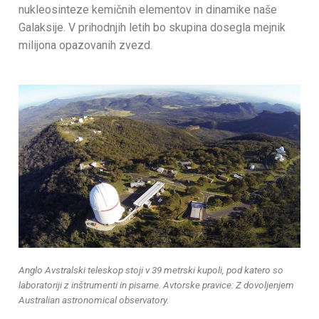
nukleosinteze kemičnih elementov in dinamike naše
Galaksije. V prihodnjih letih bo skupina dosegla mejnik
milijona opazovanih zvezd.
Anglo Avstralski teleskop stoji v 39 metrski kupoli, pod katero so
laboratoriji z inštrumenti in pisarne. Avtorske pravice: Z dovoljenjem
Australian astronomical observatory.