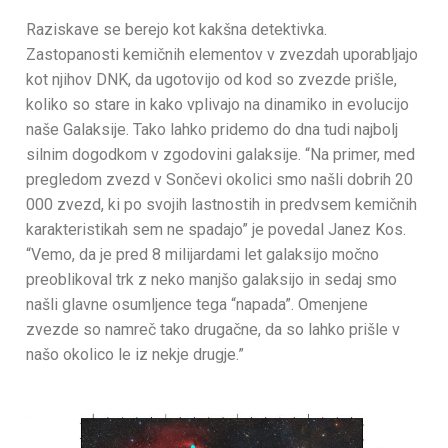
Raziskave se berejo kot kakšna detektivka.
Zastopanosti kemičnih elementov v zvezdah uporabljajo
kot njihov DNK, da ugotovijo od kod so zvezde prišle,
koliko so stare in kako vplivajo na dinamiko in evolucijo
naše Galaksije. Tako lahko pridemo do dna tudi najbolj
silnim dogodkom v zgodovini galaksije. “Na primer, med
pregledom zvezd v Sončevi okolici smo našli dobrih 20
000 zvezd, ki po svojih lastnostih in predvsem kemičnih
karakteristikah sem ne spadajo” je povedal Janez Kos.
“Vemo, da je pred 8 milijardami let galaksijo močno
preoblikoval trk z neko manjšo galaksijo in sedaj smo
našli glavne osumljence tega “napada”. Omenjene
zvezde so namreč tako drugačne, da so lahko prišle v
našo okolico le iz nekje drugje.”